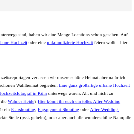
 unterwegs sind, haben wir eine Menge Locations schon gesehen. Auf
rbane Hochzeit
oder eine
unkomplizierte Hochzeit
feiern wollt – hier
chzeitsreportagen verlassen wir unsere schöne Heimat aber natürlich
r schönen Wahlheimat begleiten.
Eine ganz großartige urbane Hochzeit
ochzeitsfotograf in Köln
unterwegs waren. Ah, und nicht zu
r die
Wahner Heide
?
Hier könnt ihr euch ein tolles After Wedding
ür ein
Paarshooting
,
Engagement-Shooting
oder
After-Wedding-
te Stelle (psst, geheim), oder aber auch die wunderschöne Natur, die