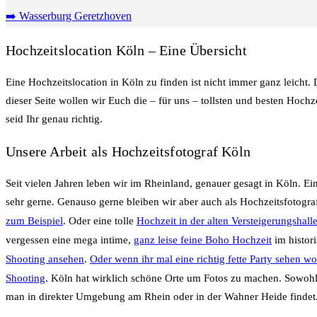
➡️ Wasserburg Geretzhoven
Hochzeitslocation Köln – Eine Übersicht
Eine Hochzeitslocation in Köln zu finden ist nicht immer ganz leich
dieser Seite wollen wir Euch die – für uns – tollsten und besten Hochze
seid Ihr genau richtig.
Unsere Arbeit als Hochzeitsfotograf Köln
Seit vielen Jahren leben wir im Rheinland, genauer gesagt in Köln. Ei
sehr gerne. Genauso gerne bleiben wir aber auch als Hochzeitsfotogra
zum Beispiel
. Oder eine tolle
Hochzeit in der alten Versteigerungshall
vergessen eine mega intime,
ganz leise feine Boho Hochzeit
im histor
Shooting ansehen
.
Oder wenn ihr mal eine richtig fette Party sehen wol
Shooting
. Köln hat wirklich schöne Orte um Fotos zu machen. Sowohl 
man in direkter Umgebung am Rhein oder in der Wahner Heide findet